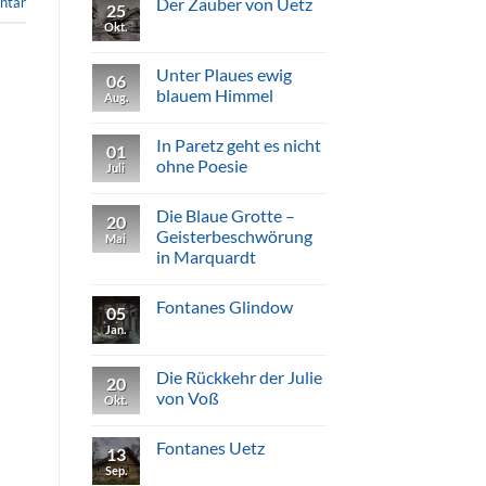
Der Zauber von Uetz
ntar
Gruft
25
Marquardt
Okt.
Keine
Kommentare
zu
Der
Unter Plaues ewig
06
Zauber
blauem Himmel
von
Aug.
Uetz
Keine
Kommentare
In Paretz geht es nicht
zu
01
Unter
ohne Poesie
Juli
Plaues
ewig
Keine
blauem
Kommentare
Die Blaue Grotte –
Himmel
zu
20
In
Geisterbeschwörung
Mai
Paretz
in Marquardt
geht
es
Keine
nicht
Kommentare
ohne
Fontanes Glindow
zu
05
Poesie
Die
Jan.
Keine
Blaue
Kommentare
Grotte
zu
–
Fontanes
Die Rückkehr der Julie
Geisterbeschwörung
20
Glindow
in
von Voß
Okt.
Marquardt
Keine
Kommentare
Fontanes Uetz
zu
13
Die
Sep.
Keine
Rückkehr
Kommentare