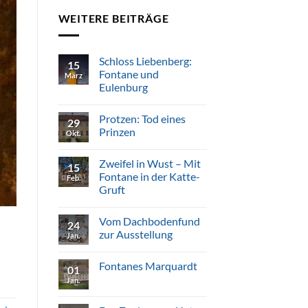
WEITERE BEITRÄGE
Schloss Liebenberg:
15
Fontane und
März
Eulenburg
Keine
Kommentare
Protzen: Tod eines
zu
29
Schloss
Prinzen
Okt.
Liebenberg:
Fontane
Keine
und
Kommentare
Zweifel in Wust – Mit
Eulenburg
zu
15
Protzen:
Fontane in der Katte-
Feb.
Tod
Gruft
eines
Prinzen
Keine
Kommentare
Vom Dachbodenfund
zu
24
Zweifel
zur Ausstellung
Jan.
in
Wust
Keine
–
Kommentare
Fontanes Marquardt
Mit
zu
01
Fontane
Vom
Jan.
Keine
in
Dachbodenfund
Kommentare
der
zur
zu
Katte-
Ausstellung
Fontanes