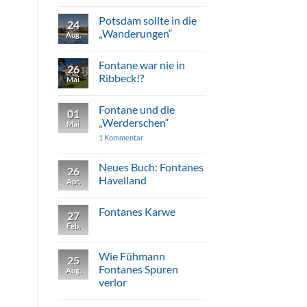
der
zu
Julie
Fontanes
Potsdam sollte in die
von
24
Uetz
Voß
„Wanderungen“
Aug.
Keine
Kommentare
Fontane war nie in
zu
26
Potsdam
Ribbeck!?
Mai
sollte
in
Keine
die
Kommentare
Fontane und die
„Wanderungen“
zu
01
Fontane
„Werderschen“
Mai
war
nie
zu
1 Kommentar
in
Fontane
Ribbeck!?
und
die
Neues Buch: Fontanes
26
„Werderschen“
Havelland
Apr.
Keine
Kommentare
Fontanes Karwe
zu
27
Neues
Feb.
Keine
Buch:
Kommentare
Fontanes
zu
Havelland
Fontanes
Wie Fühmann
25
Karwe
Fontanes Spuren
Aug.
verlor
Keine
Kommentare