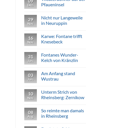
09
Vorbild
Pfaueninsel
Dez.
für
jeden
Keine
«teutsche[n]
Kommentare
Nicht nur Langeweile
Mann»
zu
29
Theaterdonner
in Neuruppin
Nov.
auf
der
Keine
Pfaueninsel
Kommentare
Karwe: Fontane trifft
zu
16
Nicht
Knesebeck
Nov.
nur
Langeweile
Keine
in
Kommentare
Fontanes Wunder-
Neuruppin
zu
31
Karwe:
Kelch von Kränzlin
Jan.
Fontane
trifft
Keine
Knesebeck
Kommentare
Am Anfang stand
zu
03
Fontanes
Wustrau
Jan.
Wunder-
Kelch
Keine
von
Kommentare
Unterm Strich von
Kränzlin
zu
10
Am
Rheinsberg: Zernikow
Nov.
Anfang
stand
Keine
Wustrau
Kommentare
So reimte man damals
zu
08
Unterm
in Rheinsberg
Aug.
Strich
von
Keine
Rheinsberg:
Kommentare