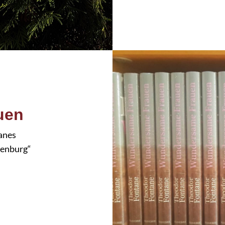
uen
anes
denburg“