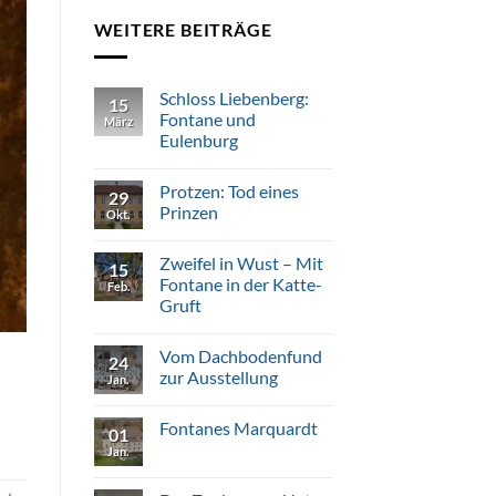
WEITERE BEITRÄGE
Schloss Liebenberg:
15
Fontane und
März
Eulenburg
Keine
Kommentare
Protzen: Tod eines
zu
29
Schloss
Prinzen
Okt.
Liebenberg:
Fontane
Keine
und
Kommentare
Zweifel in Wust – Mit
Eulenburg
zu
15
Protzen:
Fontane in der Katte-
Feb.
Tod
Gruft
eines
Prinzen
Keine
Kommentare
Vom Dachbodenfund
zu
24
Zweifel
zur Ausstellung
Jan.
in
Wust
Keine
–
Kommentare
Fontanes Marquardt
Mit
zu
01
Fontane
Vom
Jan.
Keine
in
Dachbodenfund
Kommentare
der
zur
zu
Katte-
Ausstellung
Fontanes