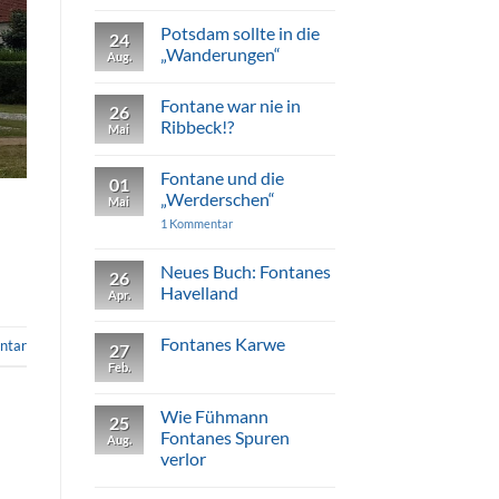
der
zu
Julie
Fontanes
Potsdam sollte in die
von
24
Uetz
Voß
„Wanderungen“
Aug.
Keine
Kommentare
Fontane war nie in
zu
26
Potsdam
Ribbeck!?
Mai
sollte
in
Keine
die
Kommentare
Fontane und die
„Wanderungen“
zu
01
Fontane
„Werderschen“
Mai
war
nie
zu
1 Kommentar
in
Fontane
Ribbeck!?
und
die
Neues Buch: Fontanes
26
„Werderschen“
Havelland
Apr.
Keine
Kommentare
Fontanes Karwe
zu
ntar
27
Neues
Feb.
Keine
Buch:
Kommentare
Fontanes
zu
Havelland
Fontanes
Wie Fühmann
25
Karwe
Fontanes Spuren
Aug.
verlor
Keine
Kommentare