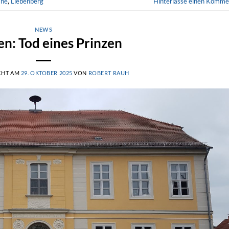
ane
,
Liebenberg
Hinterlasse einen Komme
NEWS
en: Tod eines Prinzen
CHT AM
29. OKTOBER 2025
VON
ROBERT RAUH