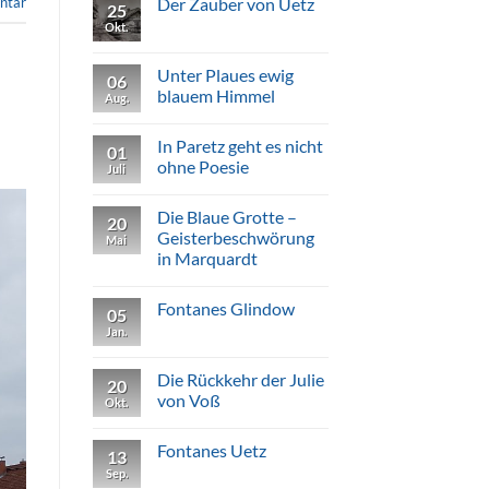
Der Zauber von Uetz
ntar
Gruft
25
Marquardt
Okt.
Keine
Kommentare
zu
Der
Unter Plaues ewig
06
Zauber
blauem Himmel
von
Aug.
Uetz
Keine
Kommentare
In Paretz geht es nicht
zu
01
Unter
ohne Poesie
Juli
Plaues
ewig
Keine
blauem
Kommentare
Die Blaue Grotte –
Himmel
zu
20
In
Geisterbeschwörung
Mai
Paretz
in Marquardt
geht
es
Keine
nicht
Kommentare
ohne
Fontanes Glindow
zu
05
Poesie
Die
Jan.
Keine
Blaue
Kommentare
Grotte
zu
–
Fontanes
Die Rückkehr der Julie
Geisterbeschwörung
20
Glindow
in
von Voß
Okt.
Marquardt
Keine
Kommentare
Fontanes Uetz
zu
13
Die
Sep.
Keine
Rückkehr
Kommentare