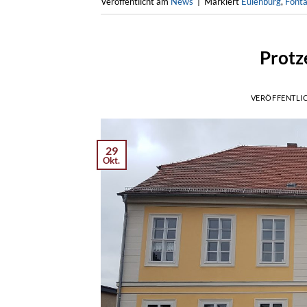
Veröffentlicht am
News
|
Markiert
Eulenburg
,
Font
Protz
VERÖFFENTLI
29
Okt.