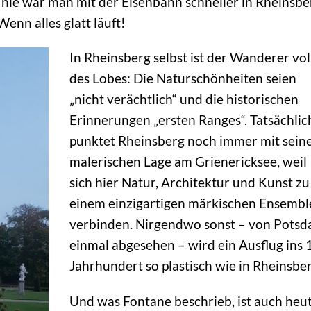
h nie war man mit der Eisenbahn schneller in Rheinsbe
enn alles glatt läuft!
In Rheinsberg selbst ist der Wanderer vol
des Lobes: Die Naturschönheiten seien
„nicht verächtlich“ und die historischen
Erinnerungen „ersten Ranges“. Tatsächlic
punktet Rheinsberg noch immer mit sein
malerischen Lage am Grienericksee, weil
sich hier Natur, Architektur und Kunst zu
einem einzigartigen märkischen Ensembl
verbinden. Nirgendwo sonst – von Pots
einmal abgesehen – wird ein Ausflug ins 
Jahrhundert so plastisch wie in Rheinsber
Und was Fontane beschrieb, ist auch heu