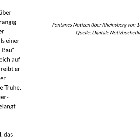
 über
rangig
Fontanes Notizen über Rheinsberg von 
er
Quelle: Digitale Notizbuchedi
ls einer
n Bau“
leich auf
reibt er
der
e Truhe,
uer-
elangt
, das