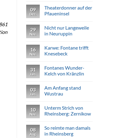
Kommentare
Theaterdonner auf der
zu
09
Vorbild
Pfaueninsel
Dez.
für
jeden
Keine
1861
«teutsche[n]
Kommentare
Nicht nur Langeweile
Mann»
zu
29
tion
Theaterdonner
in Neuruppin
Nov.
auf
der
Keine
Pfaueninsel
Kommentare
Karwe: Fontane trifft
zu
16
Nicht
Knesebeck
Nov.
nur
Langeweile
Keine
in
Kommentare
Fontanes Wunder-
Neuruppin
zu
31
Karwe:
Kelch von Kränzlin
Jan.
Fontane
trifft
Keine
Knesebeck
Kommentare
Am Anfang stand
zu
03
Fontanes
Wustrau
Jan.
Wunder-
Kelch
Keine
von
Kommentare
Unterm Strich von
Kränzlin
zu
10
Am
Rheinsberg: Zernikow
Nov.
Anfang
stand
Keine
Wustrau
Kommentare
So reimte man damals
zu
08
Unterm
in Rheinsberg
Aug.
Strich