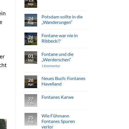
Die
Sep.
Keine
Rückkehr
Kommentare
der
zu
ein
Julie
Fontanes
Potsdam sollte in die
von
24
Uetz
Voß
e
„Wanderungen“
Aug.
Keine
Kommentare
Fontane war nie in
zu
26
Potsdam
Ribbeck!?
Mai
sollte
in
Keine
die
Kommentare
Fontane und die
„Wanderungen“
zu
01
er
Fontane
„Werderschen“
Mai
war
cht
nie
zu
1 Kommentar
in
Fontane
Ribbeck!?
und
die
Neues Buch: Fontanes
26
„Werderschen“
Havelland
Apr.
Keine
Kommentare
Fontanes Karwe
zu
27
Neues
Feb.
Keine
Buch:
Kommentare
Fontanes
zu
Havelland
Fontanes
Wie Fühmann
25
Karwe
Fontanes Spuren
Aug.
verlor