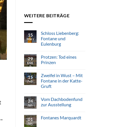
WEITERE BEITRÄGE
Schloss Liebenberg:
15
Fontane und
März
Eulenburg
Keine
Kommentare
Protzen: Tod eines
zu
29
Schloss
Prinzen
Okt.
Liebenberg:
Fontane
Keine
und
Kommentare
Zweifel in Wust – Mit
Eulenburg
zu
15
Protzen:
Fontane in der Katte-
Feb.
Tod
Gruft
eines
Prinzen
Keine
Kommentare
Vom Dachbodenfund
zu
24
t
Zweifel
zur Ausstellung
Jan.
in
Wust
Keine
–
Kommentare
Fontanes Marquardt
Mit
zu
 –
01
Fontane
Vom
Jan.
Keine
in
Dachbodenfund