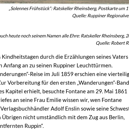
„Solennes Frühstück“: Ratskeller Rheinsberg, Postkarte um 
Quelle: Ruppiner Regionalve
uch heute noch seinem Namen alle Ehre: Ratskeller Rheinsberg, 
Quelle: Robert 
s Kindheitstagen durch die Erzählungen seines Vaters
on Anfang an zu seinen Ruppiner Leuchttürmen.
derungen“-Reise im Juli 1859 erschien eine vierteili
 Zur Vorbereitung für den ersten „Wanderungen“-Band
s Kapitel erhielt, besuchte Fontane am 29. Mai 1861
riefes an seine Frau Emilie wissen wir, wen Fontane
, Verlagsbuchhändler Adolf Enslin sowie seine Schwes
m Übrigen nicht umständlich mit dem Zug aus Berlin,
ntfernten Ruppin“.