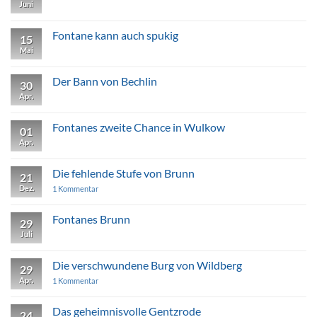
Wahrheit
Juni
Keine
in
Kommentare
Wuthenow
zu
Zietens
Fontane kann auch spukig
15
Trauma
von
Mai
Keine
Buskow
Kommentare
zu
Fontane
Der Bann von Bechlin
30
kann
auch
Apr.
Keine
spukig
Kommentare
zu
Der
Fontanes zweite Chance in Wulkow
01
Bann
von
Apr.
Keine
Bechlin
Kommentare
zu
Fontanes
Die fehlende Stufe von Brunn
21
zweite
Chance
Dez.
zu
1 Kommentar
in
Die
Wulkow
fehlende
Stufe
Fontanes Brunn
29
von
Juli
Keine
Brunn
Kommentare
zu
Fontanes
Die verschwundene Burg von Wildberg
29
Brunn
Apr.
zu
1 Kommentar
Die
verschwundene
Burg
Das geheimnisvolle Gentzrode
24
von