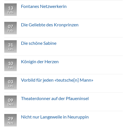
Monbijou
zu
Eine
Fontanes Netzwerkerin
13
pikante
Person
Feb.
Keine
Kommentare
zu
Fontanes
Die Geliebte des Kronprinzen
07
Netzwerkerin
Feb.
Keine
Kommentare
zu
Die
Die schöne Sabine
31
Geliebte
des
Jan.
Keine
Kronprinzen
Kommentare
zu
Die
Königin der Herzen
10
schöne
Sabine
Jan.
Keine
Kommentare
zu
Königin
Vorbild für jeden «teutsche[n] Mann»
03
der
Herzen
Jan.
Keine
Kommentare
zu
Vorbild
Theaterdonner auf der Pfaueninsel
09
für
jeden
Dez.
Keine
«teutsche[n]
Kommentare
Mann»
zu
Theaterdonner
Nicht nur Langeweile in Neuruppin
29
auf
der
Nov.
Keine
Pfaueninsel
Kommentare