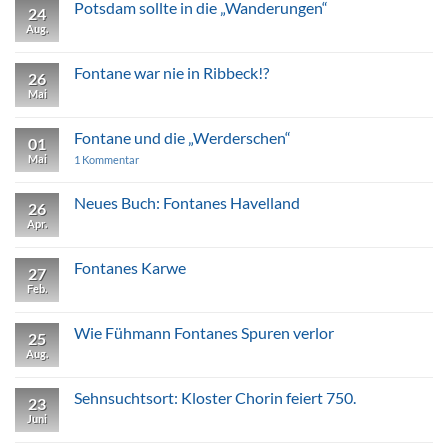
Voß
Fontanes
Potsdam sollte in die „Wanderungen“
24
Uetz
Aug.
Keine
Kommentare
zu
Potsdam
Fontane war nie in Ribbeck!?
26
sollte
in
Mai
Keine
die
Kommentare
„Wanderungen“
zu
Fontane
Fontane und die „Werderschen“
01
war
nie
Mai
zu
1 Kommentar
in
Fontane
Ribbeck!?
und
die
Neues Buch: Fontanes Havelland
26
„Werderschen“
Apr.
Keine
Kommentare
zu
Neues
Fontanes Karwe
27
Buch:
Fontanes
Feb.
Keine
Havelland
Kommentare
zu
Fontanes
Wie Fühmann Fontanes Spuren verlor
25
Karwe
Aug.
Keine
Kommentare
zu
Wie
Sehnsuchtsort: Kloster Chorin feiert 750.
23
Fühmann
Fontanes
Juni
Keine
Spuren
Kommentare
verlor
zu