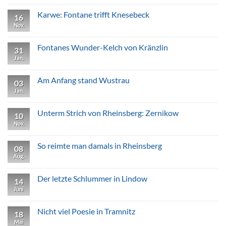
zu
Nicht
Karwe: Fontane trifft Knesebeck
16
nur
Langeweile
Nov.
Keine
in
Kommentare
Neuruppin
zu
Karwe:
Fontanes Wunder-Kelch von Kränzlin
31
Fontane
trifft
Jan.
Keine
Knesebeck
Kommentare
zu
Fontanes
Am Anfang stand Wustrau
03
Wunder-
Kelch
Jan.
Keine
von
Kommentare
Kränzlin
zu
Am
Unterm Strich von Rheinsberg: Zernikow
10
Anfang
stand
Nov.
Keine
Wustrau
Kommentare
zu
Unterm
So reimte man damals in Rheinsberg
08
Strich
von
Aug.
Keine
Rheinsberg:
Kommentare
Zernikow
zu
So
Der letzte Schlummer in Lindow
14
reimte
man
Juni
Keine
damals
Kommentare
in
zu
Rheinsberg
Der
Nicht viel Poesie in Tramnitz
18
letzte
Schlummer
Mai
Keine