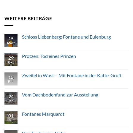
WEITERE BEITRÄGE
Schloss Liebenberg: Fontane und Eulenburg
15
März
Keine
Kommentare
zu
Schloss
Protzen: Tod eines Prinzen
29
Liebenberg:
Fontane
Okt.
Keine
und
Kommentare
Eulenburg
zu
Protzen:
Zweifel in Wust – Mit Fontane in der Katte-Gruft
15
Tod
eines
Feb.
Keine
Prinzen
Kommentare
zu
Zweifel
Vom Dachbodenfund zur Ausstellung
24
in
Wust
Jan.
Keine
–
Kommentare
Mit
zu
Fontane
Vom
Fontanes Marquardt
01
in
Dachbodenfund
der
zur
Jan.
Keine
Katte-
Ausstellung
Kommentare
Gruft
zu
Fontanes