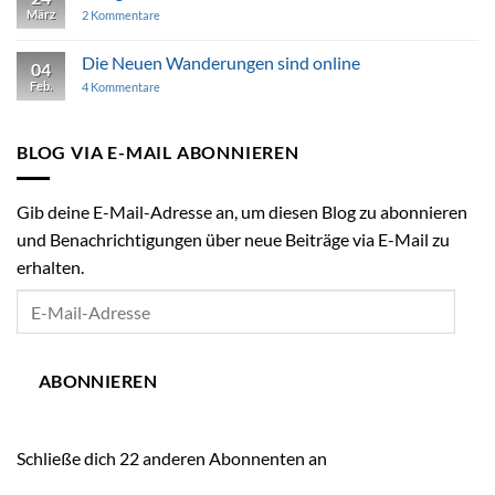
März
Wildberg
zu
2 Kommentare
Das
geheimnisvolle
Gentzrode
Die Neuen Wanderungen sind online
04
Feb.
zu
4 Kommentare
Die
Neuen
Wanderungen
sind
BLOG VIA E-MAIL ABONNIEREN
online
Gib deine E-Mail-Adresse an, um diesen Blog zu abonnieren
und Benachrichtigungen über neue Beiträge via E-Mail zu
erhalten.
E-
Mail-
Adresse
ABONNIEREN
Schließe dich 22 anderen Abonnenten an