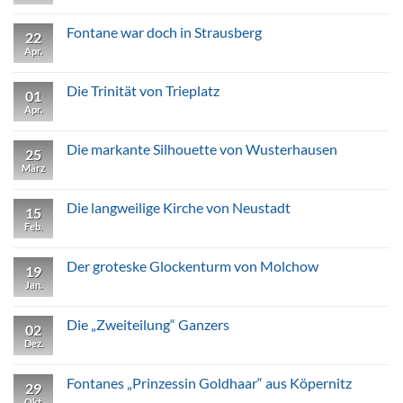
in
Kommentare
Lindow
zu
Nicht
Fontane war doch in Strausberg
22
viel
Poesie
Apr.
Keine
in
Kommentare
Tramnitz
zu
Fontane
Die Trinität von Trieplatz
01
war
doch
Apr.
Keine
in
Kommentare
Strausberg
zu
Die
Die markante Silhouette von Wusterhausen
25
Trinität
von
März
Keine
Trieplatz
Kommentare
zu
Die
Die langweilige Kirche von Neustadt
15
markante
Silhouette
Feb.
Keine
von
Kommentare
Wusterhausen
zu
Die
Der groteske Glockenturm von Molchow
19
langweilige
Kirche
Jan.
Keine
von
Kommentare
Neustadt
zu
Der
Die „Zweiteilung“ Ganzers
02
groteske
Glockenturm
Dez.
Keine
von
Kommentare
Molchow
zu
Die
Fontanes „Prinzessin Goldhaar“ aus Köpernitz
29
„Zweiteilung“
Ganzers
Okt.
Keine