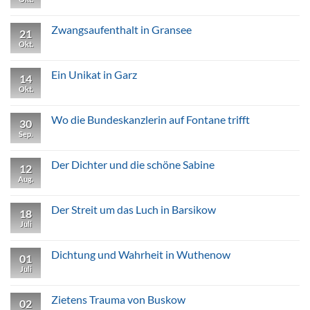
Kommentare
zu
Fontanes
Zwangsaufenthalt in Gransee
21
„Prinzessin
Goldhaar“
Okt.
Keine
aus
Kommentare
Köpernitz
zu
Zwangsaufenthalt
Ein Unikat in Garz
14
in
Gransee
Okt.
Keine
Kommentare
zu
Ein
Wo die Bundeskanzlerin auf Fontane trifft
30
Unikat
in
Sep.
Keine
Garz
Kommentare
zu
Wo
Der Dichter und die schöne Sabine
12
die
Bundeskanzlerin
Aug.
Keine
auf
Kommentare
Fontane
zu
trifft
Der
Der Streit um das Luch in Barsikow
18
Dichter
und
Juli
Keine
die
Kommentare
schöne
zu
Sabine
Der
Dichtung und Wahrheit in Wuthenow
01
Streit
um
Juli
Keine
das
Kommentare
Luch
zu
in
Dichtung
Zietens Trauma von Buskow
02
Barsikow
und