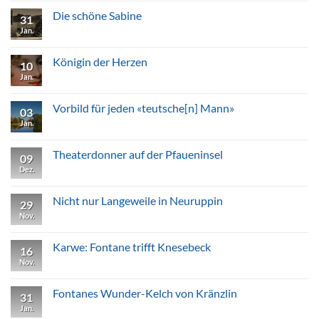
zu
Die
Die schöne Sabine
31
Geliebte
des
Jan.
Keine
Kronprinzen
Kommentare
zu
Die
Königin der Herzen
10
schöne
Sabine
Jan.
Keine
Kommentare
zu
Königin
Vorbild für jeden «teutsche[n] Mann»
03
der
Herzen
Jan.
Keine
Kommentare
zu
Vorbild
Theaterdonner auf der Pfaueninsel
09
für
jeden
Dez.
Keine
«teutsche[n]
Kommentare
Mann»
zu
Theaterdonner
Nicht nur Langeweile in Neuruppin
29
auf
der
Nov.
Keine
Pfaueninsel
Kommentare
zu
Nicht
Karwe: Fontane trifft Knesebeck
16
nur
Langeweile
Nov.
Keine
in
Kommentare
Neuruppin
zu
Karwe:
Fontanes Wunder-Kelch von Kränzlin
31
Fontane
trifft
Jan.
Keine
Knesebeck
Kommentare