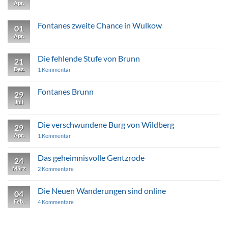
auch
Apr.
Keine
spukig
Kommentare
zu
Der
Fontanes zweite Chance in Wulkow
01
Bann
von
Apr.
Keine
Bechlin
Kommentare
zu
Fontanes
Die fehlende Stufe von Brunn
21
zweite
Chance
Dez.
zu
1 Kommentar
in
Die
Wulkow
fehlende
Stufe
Fontanes Brunn
29
von
Juli
Keine
Brunn
Kommentare
zu
Fontanes
Die verschwundene Burg von Wildberg
29
Brunn
Apr.
zu
1 Kommentar
Die
verschwundene
Burg
Das geheimnisvolle Gentzrode
24
von
März
Wildberg
zu
2 Kommentare
Das
geheimnisvolle
Gentzrode
Die Neuen Wanderungen sind online
04
Feb.
zu
4 Kommentare
Die
Neuen
Wanderungen
sind