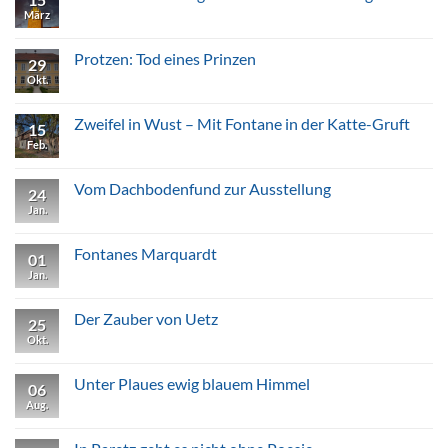
März
Keine
Kommentare
zu
Schloss
Protzen: Tod eines Prinzen
29
Liebenberg:
Fontane
Okt.
Keine
und
Kommentare
Eulenburg
zu
Protzen:
Zweifel in Wust – Mit Fontane in der Katte-Gruft
15
Tod
eines
Feb.
Keine
Prinzen
Kommentare
zu
Zweifel
Vom Dachbodenfund zur Ausstellung
24
in
Wust
Jan.
Keine
–
Kommentare
Mit
zu
Fontane
Vom
Fontanes Marquardt
01
in
Dachbodenfund
der
zur
Jan.
Keine
Katte-
Ausstellung
Kommentare
Gruft
zu
Fontanes
Der Zauber von Uetz
25
Marquardt
Okt.
Keine
Kommentare
zu
Der
Unter Plaues ewig blauem Himmel
06
Zauber
von
Aug.
Keine
Uetz
Kommentare
zu
Unter