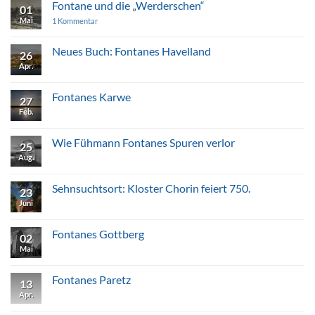
Fontane
Fontane und die „Werderschen“
01
war
nie
Mai
zu
1 Kommentar
in
Fontane
Ribbeck!?
und
die
Neues Buch: Fontanes Havelland
26
„Werderschen“
Apr.
Keine
Kommentare
zu
Neues
Fontanes Karwe
27
Buch:
Fontanes
Feb.
Keine
Havelland
Kommentare
zu
Fontanes
Wie Fühmann Fontanes Spuren verlor
25
Karwe
Aug.
Keine
Kommentare
zu
Wie
Sehnsuchtsort: Kloster Chorin feiert 750.
23
Fühmann
Fontanes
Juni
Keine
Spuren
Kommentare
verlor
zu
Sehnsuchtsort:
Fontanes Gottberg
02
Kloster
Chorin
Mai
Keine
feiert
Kommentare
750.
zu
Fontanes
Fontanes Paretz
13
Gottberg
Apr.
Keine
Kommentare
zu