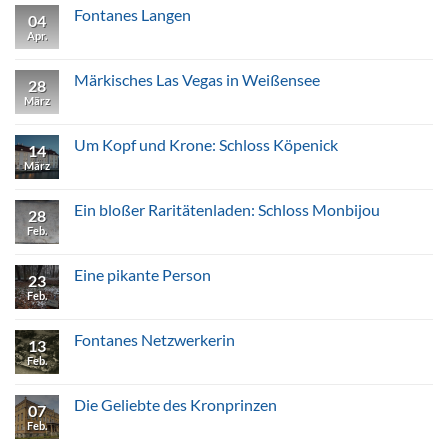
Fontanes
Fontanes Langen
04
Paretz
Apr.
Keine
Kommentare
zu
Fontanes
Märkisches Las Vegas in Weißensee
28
Langen
März
Keine
Kommentare
zu
Märkisches
Um Kopf und Krone: Schloss Köpenick
14
Las
Vegas
März
Keine
in
Kommentare
Weißensee
zu
Um
Ein bloßer Raritätenladen: Schloss Monbijou
28
Kopf
und
Feb.
Keine
Krone:
Kommentare
Schloss
zu
Köpenick
Ein
Eine pikante Person
23
bloßer
Raritätenladen:
Feb.
Keine
Schloss
Kommentare
Monbijou
zu
Eine
Fontanes Netzwerkerin
13
pikante
Person
Feb.
Keine
Kommentare
zu
Fontanes
Die Geliebte des Kronprinzen
07
Netzwerkerin
Feb.
Keine
Kommentare