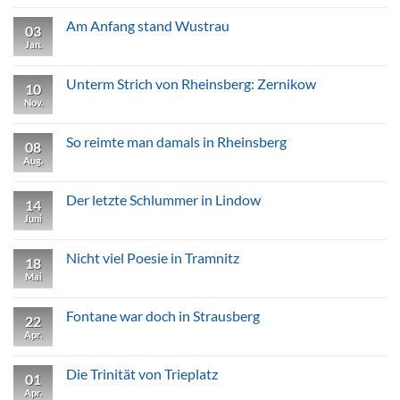
zu
Fontanes
Am Anfang stand Wustrau
03
Wunder-
Kelch
Jan.
Keine
von
Kommentare
Kränzlin
zu
Am
Unterm Strich von Rheinsberg: Zernikow
10
Anfang
stand
Nov.
Keine
Wustrau
Kommentare
zu
Unterm
So reimte man damals in Rheinsberg
08
Strich
von
Aug.
Keine
Rheinsberg:
Kommentare
Zernikow
zu
So
Der letzte Schlummer in Lindow
14
reimte
man
Juni
Keine
damals
Kommentare
in
zu
Rheinsberg
Der
Nicht viel Poesie in Tramnitz
18
letzte
Schlummer
Mai
Keine
in
Kommentare
Lindow
zu
Nicht
Fontane war doch in Strausberg
22
viel
Poesie
Apr.
Keine
in
Kommentare
Tramnitz
zu
Fontane
Die Trinität von Trieplatz
01
war
doch
Apr.
Keine