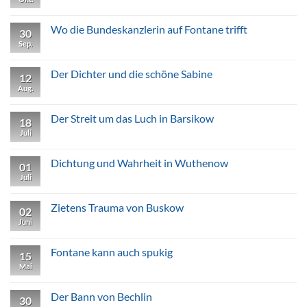
Kommentare
zu
Ein
Wo die Bundeskanzlerin auf Fontane trifft
30
Unikat
in
Sep.
Keine
Garz
Kommentare
zu
Wo
Der Dichter und die schöne Sabine
12
die
Bundeskanzlerin
Aug.
Keine
auf
Kommentare
Fontane
zu
trifft
Der
Der Streit um das Luch in Barsikow
18
Dichter
und
Juli
Keine
die
Kommentare
schöne
zu
Sabine
Der
Dichtung und Wahrheit in Wuthenow
01
Streit
um
Juli
Keine
das
Kommentare
Luch
zu
in
Dichtung
Zietens Trauma von Buskow
02
Barsikow
und
Wahrheit
Juni
Keine
in
Kommentare
Wuthenow
zu
Zietens
Fontane kann auch spukig
15
Trauma
von
Mai
Keine
Buskow
Kommentare
zu
Fontane
Der Bann von Bechlin
30
kann