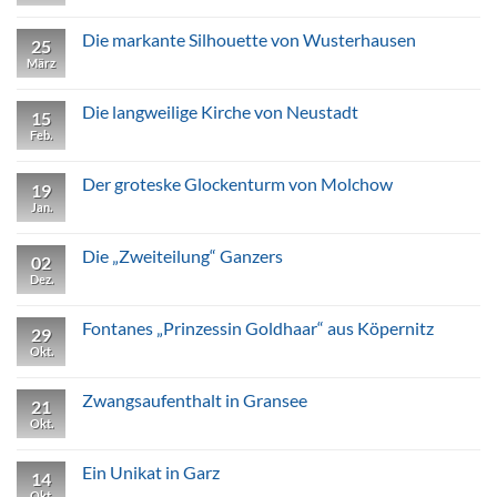
in
Kommentare
Strausberg
zu
Die
Die markante Silhouette von Wusterhausen
25
Trinität
von
März
Keine
Trieplatz
Kommentare
zu
Die
Die langweilige Kirche von Neustadt
15
markante
Silhouette
Feb.
Keine
von
Kommentare
Wusterhausen
zu
Die
Der groteske Glockenturm von Molchow
19
langweilige
Kirche
Jan.
Keine
von
Kommentare
Neustadt
zu
Der
Die „Zweiteilung“ Ganzers
02
groteske
Glockenturm
Dez.
Keine
von
Kommentare
Molchow
zu
Die
Fontanes „Prinzessin Goldhaar“ aus Köpernitz
29
„Zweiteilung“
Ganzers
Okt.
Keine
Kommentare
zu
Fontanes
Zwangsaufenthalt in Gransee
21
„Prinzessin
Goldhaar“
Okt.
Keine
aus
Kommentare
Köpernitz
zu
Zwangsaufenthalt
Ein Unikat in Garz
14
in
Gransee
Okt.
Keine