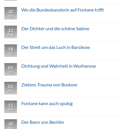
Kommentare
zu
Ein
Wo die Bundeskanzlerin auf Fontane trifft
30
Unikat
in
Sep.
Keine
Garz
Kommentare
zu
Wo
Der Dichter und die schöne Sabine
12
die
Bundeskanzlerin
Aug.
Keine
auf
Kommentare
Fontane
zu
trifft
Der
Der Streit um das Luch in Barsikow
18
Dichter
und
Juli
Keine
die
Kommentare
schöne
zu
Sabine
Der
Dichtung und Wahrheit in Wuthenow
01
Streit
um
Juli
Keine
das
Kommentare
Luch
zu
in
Dichtung
Zietens Trauma von Buskow
02
Barsikow
und
Wahrheit
Juni
Keine
in
Kommentare
Wuthenow
zu
Zietens
Fontane kann auch spukig
15
Trauma
von
Mai
Keine
Buskow
Kommentare
zu
Fontane
Der Bann von Bechlin
30
kann
auch
Apr.
Keine