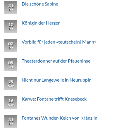
Die
Die schöne Sabine
31
Geliebte
des
Jan.
Keine
Kronprinzen
Kommentare
zu
Die
Königin der Herzen
10
schöne
Sabine
Jan.
Keine
Kommentare
zu
Königin
Vorbild für jeden «teutsche[n] Mann»
03
der
Herzen
Jan.
Keine
Kommentare
zu
Vorbild
Theaterdonner auf der Pfaueninsel
09
für
jeden
Dez.
Keine
«teutsche[n]
Kommentare
Mann»
zu
Theaterdonner
Nicht nur Langeweile in Neuruppin
29
auf
der
Nov.
Keine
Pfaueninsel
Kommentare
zu
Nicht
Karwe: Fontane trifft Knesebeck
16
nur
Langeweile
Nov.
Keine
in
Kommentare
Neuruppin
zu
Karwe:
Fontanes Wunder-Kelch von Kränzlin
31
Fontane
trifft
Jan.
Keine
Knesebeck
Kommentare