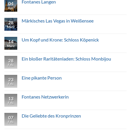
Fontanes Langen
04
Paretz
Apr.
Keine
Kommentare
zu
Fontanes
Märkisches Las Vegas in Weißensee
28
Langen
März
Keine
Kommentare
zu
Märkisches
Um Kopf und Krone: Schloss Köpenick
14
Las
Vegas
März
Keine
in
Kommentare
Weißensee
zu
Um
Ein bloßer Raritätenladen: Schloss Monbijou
28
Kopf
und
Feb.
Keine
Krone:
Kommentare
Schloss
zu
Köpenick
Ein
Eine pikante Person
23
bloßer
Raritätenladen:
Feb.
Keine
Schloss
Kommentare
Monbijou
zu
Eine
Fontanes Netzwerkerin
13
pikante
Person
Feb.
Keine
Kommentare
zu
Fontanes
Die Geliebte des Kronprinzen
07
Netzwerkerin
Feb.
Keine
Kommentare
zu