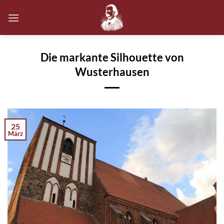
Zum
Inhalt
springen
Die markante Silhouette von
Wusterhausen
25
März