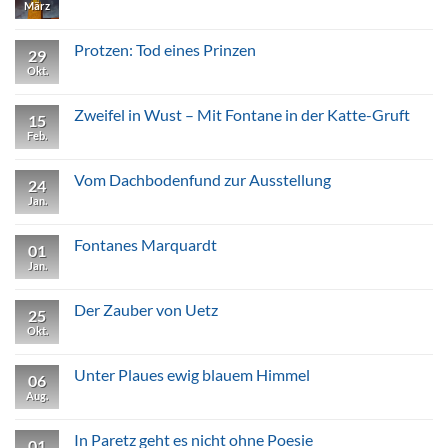
März
Keine
Kommentare
zu
Schloss
Protzen: Tod eines Prinzen
29
Liebenberg:
Fontane
Okt.
Keine
und
Kommentare
Eulenburg
zu
Protzen:
Zweifel in Wust – Mit Fontane in der Katte-Gruft
15
Tod
eines
Feb.
Keine
Prinzen
Kommentare
zu
Zweifel
Vom Dachbodenfund zur Ausstellung
24
in
Wust
Jan.
Keine
–
Kommentare
Mit
zu
Fontane
Vom
Fontanes Marquardt
01
in
Dachbodenfund
der
zur
Jan.
Keine
Katte-
Ausstellung
Kommentare
Gruft
zu
Fontanes
Der Zauber von Uetz
25
Marquardt
Okt.
Keine
Kommentare
zu
Der
Unter Plaues ewig blauem Himmel
06
Zauber
von
Aug.
Keine
Uetz
Kommentare
zu
Unter
In Paretz geht es nicht ohne Poesie
01
Plaues