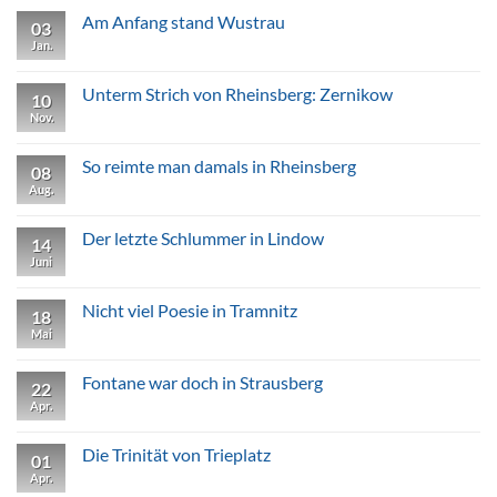
zu
Fontanes
Am Anfang stand Wustrau
03
Wunder-
Kelch
Jan.
Keine
von
Kommentare
Kränzlin
zu
Am
Unterm Strich von Rheinsberg: Zernikow
10
Anfang
stand
Nov.
Keine
Wustrau
Kommentare
zu
Unterm
So reimte man damals in Rheinsberg
08
Strich
von
Aug.
Keine
Rheinsberg:
Kommentare
Zernikow
zu
So
Der letzte Schlummer in Lindow
14
reimte
man
Juni
Keine
damals
Kommentare
in
zu
Rheinsberg
Der
Nicht viel Poesie in Tramnitz
18
letzte
Schlummer
Mai
Keine
in
Kommentare
Lindow
zu
Nicht
Fontane war doch in Strausberg
22
viel
Poesie
Apr.
Keine
in
Kommentare
Tramnitz
zu
Fontane
Die Trinität von Trieplatz
01
war
doch
Apr.
Keine
in
Kommentare