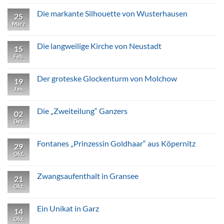
Strausberg
zu
Die
Die markante Silhouette von Wusterhausen
25
Trinität
von
März
Keine
Trieplatz
Kommentare
zu
Die
Die langweilige Kirche von Neustadt
15
markante
Silhouette
Feb.
Keine
von
Kommentare
Wusterhausen
zu
Die
Der groteske Glockenturm von Molchow
19
langweilige
Kirche
Jan.
Keine
von
Kommentare
Neustadt
zu
Der
Die „Zweiteilung“ Ganzers
02
groteske
Glockenturm
Dez.
Keine
von
Kommentare
Molchow
zu
Die
Fontanes „Prinzessin Goldhaar“ aus Köpernitz
29
„Zweiteilung“
Ganzers
Okt.
Keine
Kommentare
zu
Fontanes
Zwangsaufenthalt in Gransee
21
„Prinzessin
Goldhaar“
Okt.
Keine
aus
Kommentare
Köpernitz
zu
Zwangsaufenthalt
Ein Unikat in Garz
14
in
Gransee
Okt.
Keine