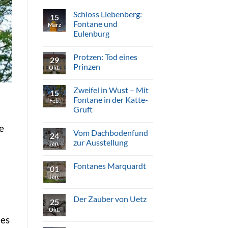
Schloss Liebenberg:
15
Fontane und
März
Eulenburg
Keine
Kommentare
Protzen: Tod eines
zu
29
Schloss
Prinzen
Okt.
Liebenberg:
Fontane
Keine
und
Kommentare
Zweifel in Wust – Mit
Eulenburg
zu
15
Protzen:
Fontane in der Katte-
Feb.
Tod
Gruft
eines
Prinzen
Keine
e
Kommentare
Vom Dachbodenfund
zu
24
Zweifel
zur Ausstellung
Jan.
in
Wust
Keine
–
Kommentare
Fontanes Marquardt
Mit
zu
01
Fontane
Vom
Jan.
Keine
in
Dachbodenfund
Kommentare
der
zur
zu
Katte-
Ausstellung
Fontanes
Der Zauber von Uetz
Gruft
25
Marquardt
Okt.
Keine
Kommentare
des
zu