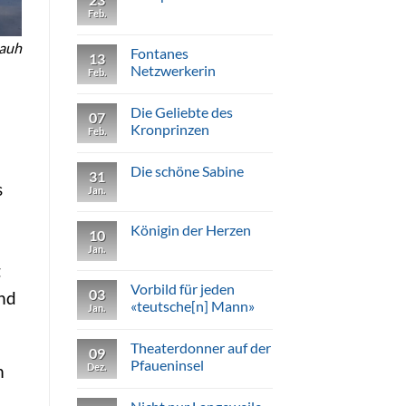
Ein
Feb.
Keine
bloßer
Kommentare
Raritätenladen:
zu
Schloss
Rauh
Eine
Fontanes
Monbijou
13
pikante
Netzwerkerin
Person
Feb.
Keine
Kommentare
Die Geliebte des
zu
07
Fontanes
Kronprinzen
Feb.
Netzwerkerin
Keine
Kommentare
Die schöne Sabine
zu
31
Die
s
Jan.
Keine
Geliebte
Kommentare
des
zu
Kronprinzen
Die
Königin der Herzen
10
schöne
Sabine
Jan.
Keine
Kommentare
t
zu
Königin
Vorbild für jeden
03
und
der
«teutsche[n] Mann»
Herzen
Jan.
Keine
Kommentare
Theaterdonner auf der
zu
09
Vorbild
Pfaueninsel
Dez.
m
für
jeden
Keine
«teutsche[n]
Kommentare