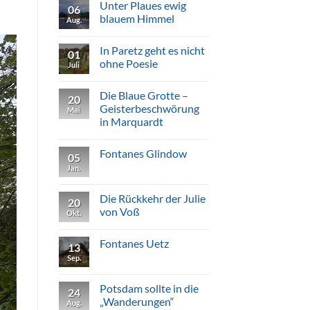
Der
Unter Plaues ewig
06
Zauber
blauem Himmel
von
Aug.
Uetz
Keine
Kommentare
In Paretz geht es nicht
zu
01
Unter
ohne Poesie
Juli
Plaues
ewig
Keine
blauem
Kommentare
Die Blaue Grotte –
Himmel
zu
20
In
Geisterbeschwörung
Mai
Paretz
in Marquardt
geht
es
Keine
nicht
Kommentare
ohne
Fontanes Glindow
zu
05
Poesie
Die
Jan.
Keine
Blaue
Kommentare
Grotte
zu
–
Fontanes
Die Rückkehr der Julie
Geisterbeschwörung
20
Glindow
in
von Voß
Okt.
Marquardt
Keine
Kommentare
Fontanes Uetz
zu
13
Die
Sep.
Keine
Rückkehr
Kommentare
der
zu
Julie
Fontanes
Potsdam sollte in die
von
24
Uetz
Voß
„Wanderungen“
Aug.