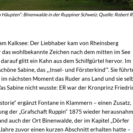
 Häupten“: Binenwalde in der Ruppiner Schweiz. Quelle: Robert 
am Kalksee: Der Liebhaber kam von Rheinsberg
das wohlbekannte Zeichen nach dem mitten im See
darauf glitt ein Kahn aus dem Schilfgürtel hervor. Im
chöne Sabine, das „‚Insel- und Försterkind‘“. Sie führt
s im nächsten Moment das Ruder ans Land und sie sel
as Sabine nicht wusste: ER war der Kronprinz Friedri
Historie“ ergänzt Fontane in Klammern – einen Zusatz,
tung der „Grafschaft Ruppin“ 1875 wieder herausnahm
and auch der Ort Binenwalde, der im Kapitel „Dörfer
Jahre zuvor einen kurzen Abschnitt erhalten hatte –