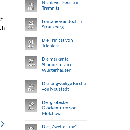
Nicht viel Poesie in
in
zu
18
Rheinsberg
Der
Tramnitz
Mai
letzte
Schlummer
Keine
in
ch
Kommentare
Fontane war doch in
Lindow
zu
22
Nicht
Strausberg
ich
Apr.
viel
Poesie
Keine
in
Kommentare
Die Trinität von
Tramnitz
zu
01
Fontane
Trieplatz
Apr.
war
doch
Keine
in
Kommentare
Die markante
Strausberg
zu
25
Die
Silhouette von
März
Trinität
Wusterhausen
von
Trieplatz
Keine
Kommentare
Die langweilige Kirche
zu
15
Die
von Neustadt
Feb.
markante
Silhouette
Keine
von
Kommentare
Der groteske
Wusterhausen
zu
19
Die
Glockenturm von
Jan.
langweilige
Molchow
Kirche
von
Keine
Neustadt
Kommentare
Die „Zweiteilung“
zu
02