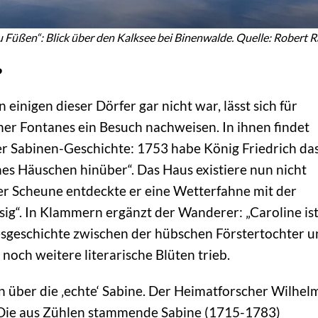
 Füßen“: Blick über den Kalksee bei Binenwalde. Quelle: Robert 
?
nigen dieser Dörfer gar nicht war, lässt sich für
er Fontanes ein Besuch nachweisen. In ihnen findet
der Sabinen-Geschichte: 1753 habe König Friedrich da
nes Häuschen hinüber“. Das Haus existiere nun nicht
ner Scheune entdeckte er eine Wetterfahne mit der
usig“. In Klammern ergänzt der Wanderer: „Caroline is
ebesgeschichte zwischen der hübschen Förstertochter 
och weitere literarische Blüten trieb.
n über die ‚echte‘ Sabine. Der Heimatforscher Wilhel
: Die aus Zühlen stammende Sabine (1715-1783)