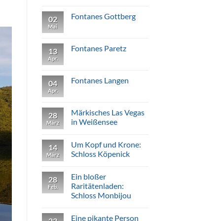
Spuren
Keine
verlor
Kommentare
Fontanes Gottberg
zu
02
Sehnsuchtsort:
Mai
Keine
Kloster
Kommentare
Chorin
zu
feiert
Fontanes
Fontanes Paretz
750.
13
Gottberg
Apr.
Keine
Kommentare
zu
Fontanes
Fontanes Langen
04
Paretz
Apr.
Keine
Kommentare
zu
Fontanes
Märkisches Las Vegas
28
Langen
in Weißensee
März
Keine
Kommentare
Um Kopf und Krone:
zu
14
Märkisches
Schloss Köpenick
März
Las
Vegas
Keine
in
Kommentare
Ein bloßer
Weißensee
zu
28
Um
Raritätenladen:
Feb.
Kopf
Schloss Monbijou
und
Krone:
Keine
Schloss
Kommentare
Köpenick
Eine pikante Person
zu
23