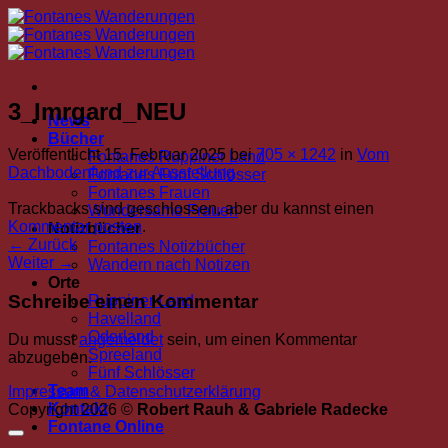
Zum
Inhalt
springen
3_Imrgard_NEU
News
Bücher
Veröffentlicht
15. Februar 2025
bei
705 × 1242
in
Vom
Fontanes Ruppiner Land
Dachbodenfund zur Ausstellung
Fontanes Fünf Schlösser
Fontanes Frauen
Trackbacks sind geschlossen, aber du kannst einen
Wundersame Frauen
Kommentar posten
.
Notizbücher
←
Zurück
Fontanes Notizbücher
Weiter
→
Wandern nach Notizen
Orte
Schreibe einen Kommentar
Ruppiner Land
Havelland
Oderland
Du musst
angemeldet
sein, um einen Kommentar
Spreeland
abzugeben.
Fünf Schlösser
Team
Impressum & Datenschutzerklärung
Kontakt
Copyright 2026 ©
Robert Rauh & Gabriele Radecke
Fontane Online