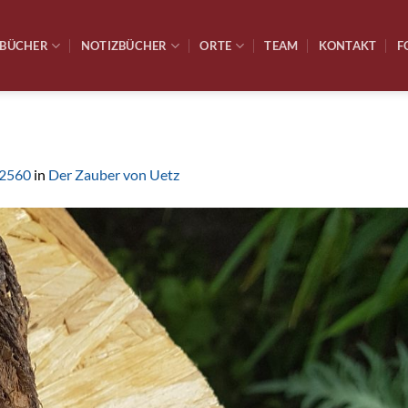
BÜCHER
NOTIZBÜCHER
ORTE
TEAM
KONTAKT
F
 2560
in
Der Zauber von Uetz