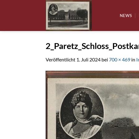
Zum
Inhalt
NEWS
springen
2_Paretz_Schloss_Postk
Veröffentlicht
1. Juli 2024
bei
700 × 469
in
I