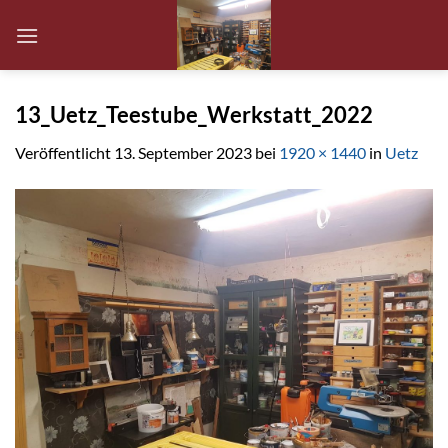
Zum
Inhalt
springen
13_Uetz_Teestube_Werkstatt_2022
Veröffentlicht
13. September 2023
bei
1920 × 1440
in
Uetz