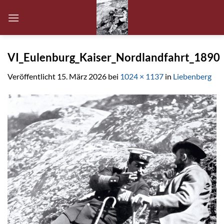
Zum
Inhalt
springen
VI_Eulenburg_Kaiser_Nordlandfahrt_1890
Veröffentlicht
15. März 2026
bei
1024 × 1137
in
Liebenberg