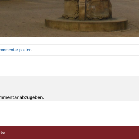
ommentar posten
.
ommentar abzugeben.
cke