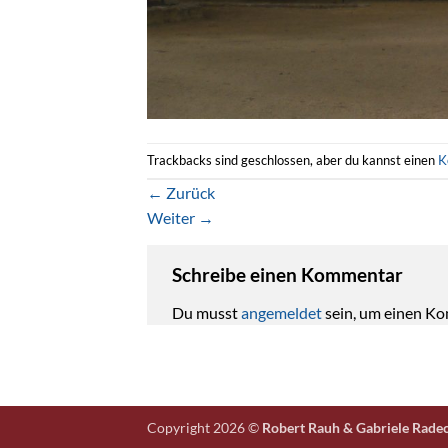
Trackbacks sind geschlossen, aber du kannst einen
K
←
Zurück
Weiter
→
Schreibe einen Kommentar
Du musst
angemeldet
sein, um einen K
Copyright 2026 ©
Robert Rauh & Gabriele Rade