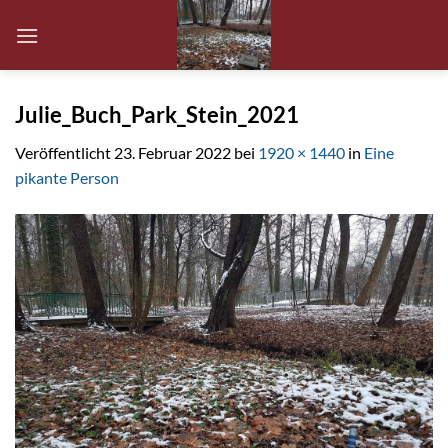
Zum
Inhalt
springen
Julie_Buch_Park_Stein_2021
Veröffentlicht
23. Februar 2022
bei
1920 × 1440
in
Eine
pikante Person